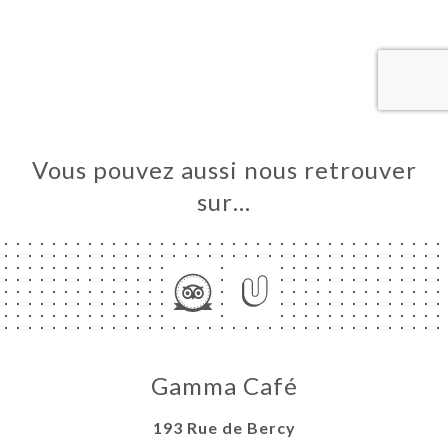
UEIL
RVER
ERIE
IS
RTE
Vous pouvez aussi nous retrouver
TACT
sur…
Gamma Café
193 Rue de Bercy