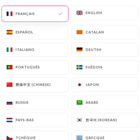
ENGLISH
ENGLISH
FRANÇAIS
FRANÇAIS
POUR CONTINUER
ESPAÑOL
ESPAÑOL
CATALAN
CATALAN
Pavé de rumsteck, sauce au bleu, frites / salade
ITALIANO
ITALIANO
DEUTSH
DEUTSH
15.20€
PORTUGUÊS
PORTUGUÊS
SUÉDOIS
SUÉDOIS
Escalope de porc à la moutarde, riz basmati
13.80€
简体中文 (CHINESE)
简体中文 (CHINESE)
JAPON
JAPON
Pâtes à l'Espagnol
RUSSIE
RUSSIE
ARABE
ARABE
Emincé de poulet, chorizo, sauce tomate
12.20€
한국어 (KOREAN)
한국어 (KOREAN)
PAYS-BAS
PAYS-BAS
Tranches de gigot, pommes sautées et haricots
verts
TCHÉQUIE
TCHÉQUIE
GRECQUE
GRECQUE