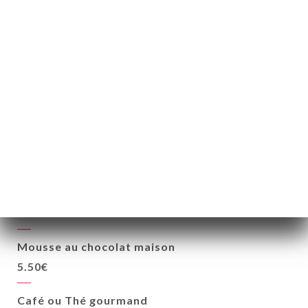
Riz au lait caramel beurre salé
6.50€
Crème brûlée maison
6.50€
Sorbet 3 boules
Citron, mangue, poire
6.50€
Salade de fruits frais
6.50€
Mousse au chocolat maison
5.50€
Café ou Thé gourmand