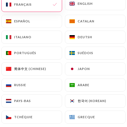
ENGLISH
ENGLISH
FRANÇAIS
FRANÇAIS
ESPAÑOL
ESPAÑOL
CATALAN
CATALAN
ITALIANO
ITALIANO
DEUTSH
DEUTSH
Gamma Café
PORTUGUÊS
PORTUGUÊS
SUÉDOIS
SUÉDOIS
20 AVIS
简体中文 (CHINESE)
简体中文 (CHINESE)
JAPON
JAPON
BRASSERIE
193 Rue De Bercy
RUSSIE
RUSSIE
ARABE
ARABE
75012 Paris France
한국어 (KOREAN)
한국어 (KOREAN)
PAYS-BAS
PAYS-BAS
TCHÉQUIE
TCHÉQUIE
GRECQUE
GRECQUE
Qui sommes nous?