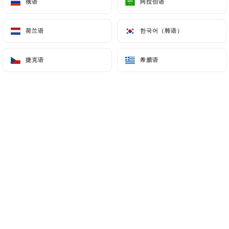
俄语
俄语
阿拉伯语
阿拉伯语
荷兰语
荷兰语
한국어（韩语）
한국어（韩语）
Melanie Gauliard 已评分
MG
3/5
捷克语
捷克语
希腊语
希腊语
Très calme très bon rapport qualité prix
06/04/2026
•
07:37
Jean-Pierre Fauris 已评分
JF
5/5
La Proximité du hall 1 est un plus
indéniable . Personnel très sympathique.
Avons passé un agréable moment. Avons
très bien mangé. Excellente viande (
entrecote) Je recommande.
04/01/2026
•
09:02