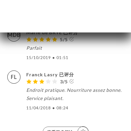
restaurant était fermé !!!
29/12/2021
•
08:42
Marie de BRYE 已评分
MDB
5/5
Parfait
15/10/2019
•
01:51
Franck Lasry 已评分
FL
3/5
Endroit pratique. Nourriture assez bonne.
Service plaisant.
11/04/2018
•
08:24