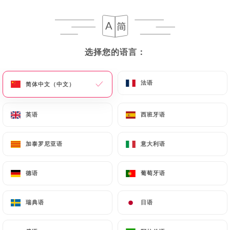
菜单
ZH
选择您的语言：
选择您的语言：
法语
法语
简体中文（中文）
简体中文（中文）
/
主页
评价
评价
英语
英语
西班牙语
西班牙语
加泰罗尼亚语
加泰罗尼亚语
意大利语
意大利语
20 Uniiti 评论
德语
德语
葡萄牙语
葡萄牙语
4.2 / 5
瑞典语
瑞典语
日语
日语
评论已核实，100% 真实。