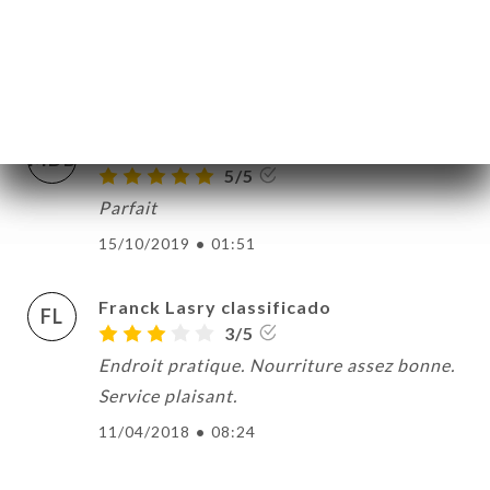
La réservation a fonctionné mais le
restaurant était fermé !!!
29/12/2021
•
08:42
Marie de BRYE classificado
MDB
5/5
Parfait
15/10/2019
•
01:51
Franck Lasry classificado
FL
3/5
Endroit pratique. Nourriture assez bonne.
Service plaisant.
11/04/2018
•
08:24