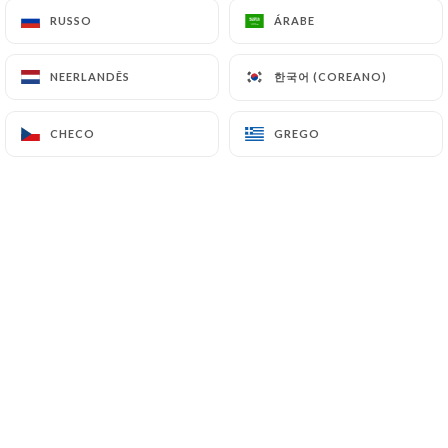
RUSSO
RUSSO
ÁRABE
ÁRABE
Melanie Gauliard classificado
한국어 (COREANO)
한국어 (COREANO)
NEERLANDÊS
NEERLANDÊS
MG
3/5
Très calme très bon rapport qualité prix
CHECO
CHECO
GREGO
GREGO
06/04/2026
•
07:37
Jean-Pierre Fauris classificado
JF
5/5
La Proximité du hall 1 est un plus
indéniable . Personnel très sympathique.
Avons passé un agréable moment. Avons
très bien mangé. Excellente viande (
entrecote) Je recommande.
04/01/2026
•
09:02