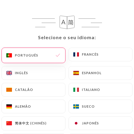
PT
MENU
Selecione o seu idioma:
Selecione o seu idioma:
/
PÁGINA INICIAL
AVALIAÇÕES
FRANCÊS
FRANCÊS
PORTUGUÊS
PORTUGUÊS
Avaliações
INGLÊS
INGLÊS
ESPANHOL
ESPANHOL
CATALÃO
CATALÃO
ITALIANO
ITALIANO
20 avaliações no Uniiti
ALEMÃO
ALEMÃO
SUECO
SUECO
4.2 / 5
简体中文 (CHINÊS)
简体中文 (CHINÊS)
JAPONÊS
JAPONÊS
Avaliações 100% reais e verificadas.