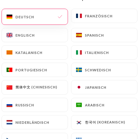
DE
MENÜ
FRANZÖSISCH
FRANZÖSISCH
DEUTSCH
DEUTSCH
ENGLISCH
ENGLISCH
SPANISCH
SPANISCH
KATALANISCH
KATALANISCH
ITALIENISCH
ITALIENISCH
/
START
KONTAKT
Kontakt
PORTUGIESISCH
PORTUGIESISCH
SCHWEDISCH
SCHWEDISCH
简体中文 (CHINESISCH)
简体中文 (CHINESISCH)
JAPANISCH
JAPANISCH
RUSSISCH
RUSSISCH
ARABISCH
ARABISCH
한국어 (KOREANISCH)
한국어 (KOREANISCH)
NIEDERLÄNDISCH
NIEDERLÄNDISCH
Gamma Café