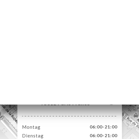
ART
VIEREN
ERIE
RTUNG
NÜ
TAKT
193 Rue de Bercy
75012 Paris France
Montag
06:00-21:00
Dienstag
06:00-21:00